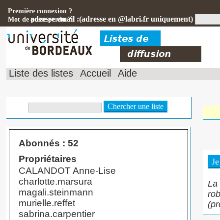
Première connexion ?
adresse email :(adresse en @labri.fr uniquement)
Mot de passe perdu ?
Liste des listes
Accueil
Aide
Abonnés : 52
Propriétaires
CALANDOT Anne-Lise
charlotte.marsura
La 
magali.steinmann
rob
murielle.reffet
(pr
sabrina.carpentier