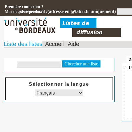
Première connexion ?
adresse email :(adresse en @labri.fr uniquement)
Mot de passe perdu ?
Liste des listes
Accueil
Aide
a
p
Sélectionner la langue