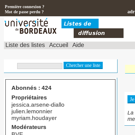
Première connexion ?
adr
Mot de passe perdu ?
Liste des listes
Accueil
Aide
Abonnés : 424
Propriétaires
jessica.arsene-diallo
julien.lemonnier
La 
myriam.houdayer
mes
Modérateurs
BVE