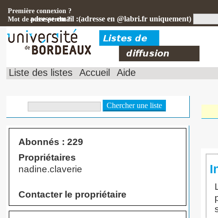
Première connexion ?
adresse email :(adresse en @labri.fr uniquement)
Mot de passe perdu ?
Liste des listes
Accueil
Aide
Abonnés : 229
Propriétaires
I
nadine.claverie
Contacter le propriétaire