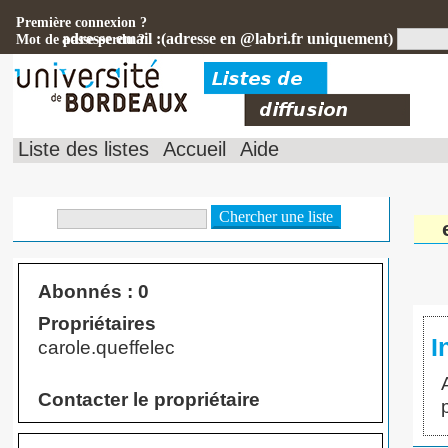
Première connexion ?
adresse email :(adresse en @labri.fr uniquement)
Mot de passe perdu ?
Liste des listes
Accueil
Aide
Abonnés : 0
Propriétaires
I
carole.queffelec
Contacter le propriétaire