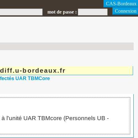
mot de passe :
iff.u-bordeaux.fr
Affectés UAR TBMCore
és à l'unité UAR TBMcore (Personnels UB -