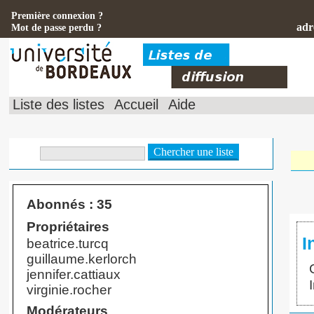
Première connexion ?
adr
Mot de passe perdu ?
Liste des listes
Accueil
Aide
Abonnés : 35
Propriétaires
I
beatrice.turcq
guillaume.kerlorch
jennifer.cattiaux
virginie.rocher
Modérateurs