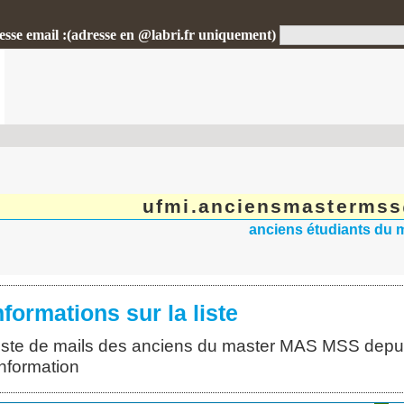
esse email :(adresse en @labri.fr uniquement)
ufmi.anciensmastermss@
anciens étudiants du
nformations sur la liste
liste de mails des anciens du master MAS MSS depuis
information