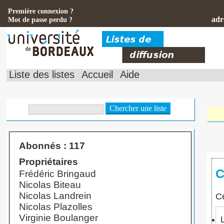
Première connexion ?
adr
Mot de passe perdu ?
Liste des listes
Accueil
Aide
Abonnés : 117
Propriétaires
C
Frédéric Bringaud
Nicolas Biteau
Nicolas Landrein
Ce
Nicolas Plazolles
Virginie Boulanger