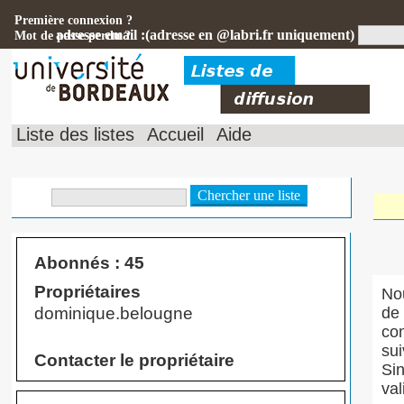
Première connexion ?
adresse email :(adresse en @labri.fr uniquement)
Mot de passe perdu ?
Liste des listes
Accueil
Aide
Abonnés : 45
Propriétaires
Nou
de 
dominique.belougne
com
sui
Contacter le propriétaire
Si
val