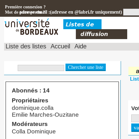
Première connexion ?
adresse email :(adresse en @labri.fr uniquement)
Mot de passe perdu ?
Liste des listes
Accueil
Aide
Lis
Abonnés : 14
Propriétaires
dominique.colla
Vo
Emilie Marches-Ouzitane
Modérateurs
Colla Dominique