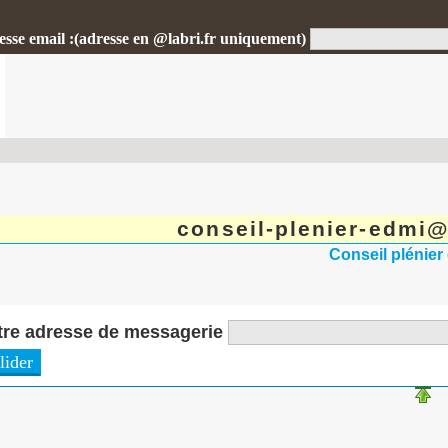
esse email :(adresse en @labri.fr uniquement)
conseil-plenier-edmi@
Conseil plénier
tre adresse de messagerie